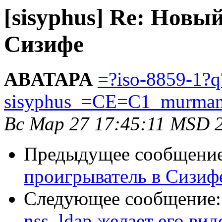
[sisyphus] Re: Новы
Сизифе
ABATAPA
=?iso-8859-1?q
sisyphus_=CE=C1_murman
Вс Мар 27 17:45:11 MSD 
Предыдущее сообщени
проигрыватель в Сизиф
Следующее сообщение
nss_ldap желает его вид