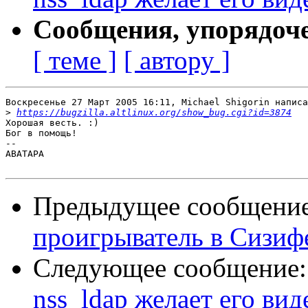
Сообщения, упорядоч
[ теме ]
[ автору ]
Воскресенье 27 Март 2005 16:11, Michael Shigorin написа
>
https://bugzilla.altlinux.org/show_bug.cgi?id=3874
Хорошая весть. :)

Бог в помощь!

-- 

ABATAPA

Предыдущее сообщени
проигрыватель в Сизиф
Следующее сообщение
nss_ldap желает его вид