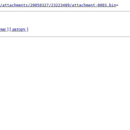
/attachments/20050327/23223489/attachment-0003.bin
еме ]
[ автору ]