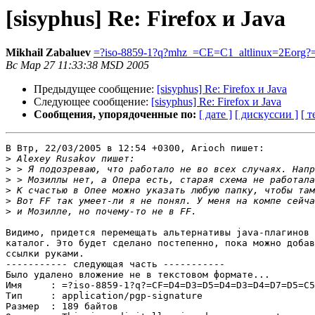
[sisyphus] Re: Firefox и Java
Mikhail Zabaluev
=?iso-8859-1?q?mhz_=CE=C1_altlinux=2Eorg?
Вс Мар 27 11:33:38 MSD 2005
Предыдущее сообщение:
[sisyphus] Re: Firefox и Java
Следующее сообщение:
[sisyphus] Re: Firefox и Java
Сообщения, упорядоченные по:
[ дате ]
[ дискуссии ]
[ т
В Втр, 22/03/2005 в 12:54 +0300, Arioch пишет:

>
>
>
>
>
>
Видимо, придется перемещать альтернативы java-плагинов 
каталог. Это будет сделано постепенно, пока можно добав
ссылки руками.

----------- следующая часть -----------

Было удалено вложение не в текстовом формате...

Имя     : =?iso-8859-1?q?=CF=D4=D3=D5=D4=D3=D4=D7=D5=C5
Тип     : application/pgp-signature

Размер  : 189 байтов
