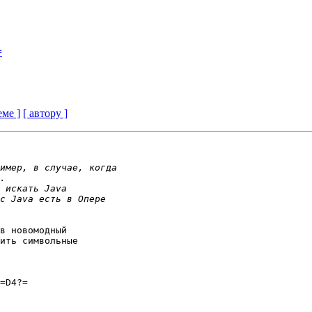
=
еме ]
[ автору ]
в новомодный

ить символьные

=D4?=
