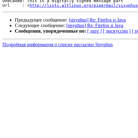
Описание: This is a digitally signed message part

Url     : <
http://lists.altlinux.org/pipermail/sisyphus
Предыдущее сообщение:
[sisyphus] Re: Firefox и Java
Следующее сообщение:
[sisyphus] Re: Firefox и Java
Сообщения, упорядоченные по:
[ дате ]
[ дискуссии ]
[ т
Подробная информация о списке рассылки Sisyphus