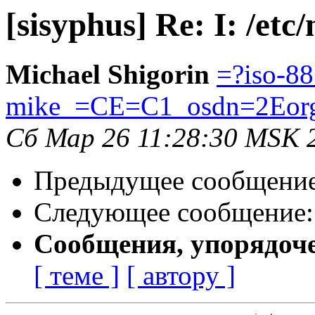
[sisyphus] Re: I: /etc/
Michael Shigorin
=?iso-8
mike_=CE=C1_osdn=2Eor
Сб Мар 26 11:28:30 MSK 
Предыдущее сообщени
Следующее сообщение
Сообщения, упорядоч
[ теме ]
[ автору ]