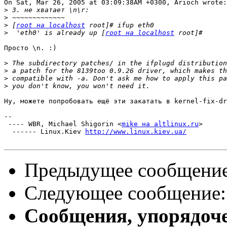
On Sat, Mar 26, 2005 at 03:09:38AM +0300, Arioch wrote:

>
>
>
 [
root на localhost
>
  'eth0' is already up [
root на localhost
Просто \n. :)

>
>
>
>
Ну, можете попробовать ещё эти закатать в kernel-fix-dr
-- 

 ---- WBR, Michael Shigorin <
mike на altlinux.ru
>

  ------ Linux.Kiev 
http://www.linux.kiev.ua/
Предыдущее сообщени
Следующее сообщение
Сообщения, упорядоч