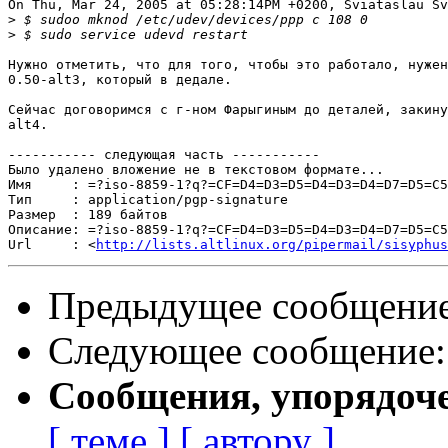
On Thu, Mar 24, 2005 at 05:28:14PM +0200, Sviataslau Sv
>
>
Нужно отметить, что для того, чтобы это работало, нужен
0.50-alt3, который в дедале.

Сейчас договоримся с г-ном Фарыгиным до деталей, закину
alt4.

----------- следующая часть -----------

Было удалено вложение не в текстовом формате...

Имя     : =?iso-8859-1?q?=CF=D4=D3=D5=D4=D3=D4=D7=D5=C5
Тип     : application/pgp-signature

Размер  : 189 байтов

Описание: =?iso-8859-1?q?=CF=D4=D3=D5=D4=D3=D4=D7=D5=C5
Url     : <
http://lists.altlinux.org/pipermail/sisyphus
Предыдущее сообщени
Следующее сообщение
Сообщения, упорядоч
[ теме ]
[ автору ]