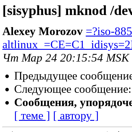
[sisyphus] mknod /de
Alexey Morozov
=?iso-885
altlinux_=CE=C1_idisys=
Чт Мар 24 20:15:54 MSK
Предыдущее сообщени
Следующее сообщение
Сообщения, упорядоч
[ теме ]
[ автору ]