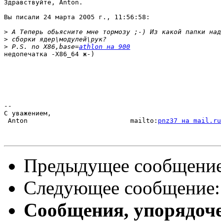
Здравствуйте, Anton.

Вы писали 24 марта 2005 г., 11:56:58:

>
>
>
 P.S. no X86,base=
athlon на 900
недопечатка -X86_64 ж-)

-- 

С уважением,

 Anton                          mailto:
pnz37 на mail.ru
Предыдущее сообщени
Следующее сообщение
Сообщения, упорядоч