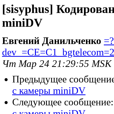
[sisyphus] Кодирова
miniDV
Евгений Данильченко
=?
dev_=CE=C1_bgtelecom=2
Чт Мар 24 21:29:55 MSK
Предыдущее сообщени
с камеры miniDV
Следующее сообщение
с камеры miniDV