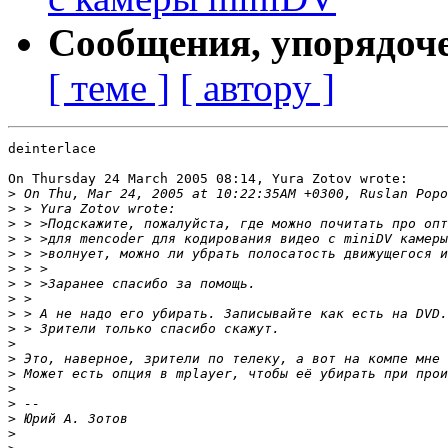
Сообщения, упорядоч
[ теме ]
[ автору ]
deinterlace

On Thursday 24 March 2005 08:14, Yura Zotov wrote:

>
>
>
>
>
>
>
>
>
>
>
>
>
>
>
>
>