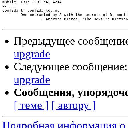
mobile: +375 (29) 641 4214

-- 

Confidant, confidante, n:

	One entrusted by A with the secrets of B, confided to himself by C.

		-- Ambrose Bierce, "The Devil's Dictionary"

Предыдущее сообщени
upgrade
Следующее сообщение
upgrade
Сообщения, упорядоч
[ теме ]
[ автору ]
Подробная информация о 