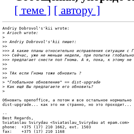
[ теме ]
[ автору ]
Andriy Dobrovol's'kii wrote:

>
>
>>
>>
>>>
>>>
>>>
>>
>>
>>
>>
>
>
>
Обновить openoffice, а потом и все остальное нормально 
dist-upgrade... как это ни странно, но это проходит...

-- 

Best Regards,

Sviataslau Svirydau <Sviataslau_Svirydau at epam.com>

phone:  +375 (17) 210 1662, ext. 1503

fax:    +375 (17) 210 1168
