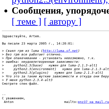
Сообщения, упорядоч
[ теме ]
[ автору ]
Здравствуйте, Artem.

Вы писали 23 марта 2005 г., 14:20:01:

>
 Сваял rpm из luma (
http://luma.sf.net
>
>
>
>
>
>
>
>
Смотрите спек-файл.

-- 

С уважением,

 Anton                          mailto:
pnz37 на mail.ru