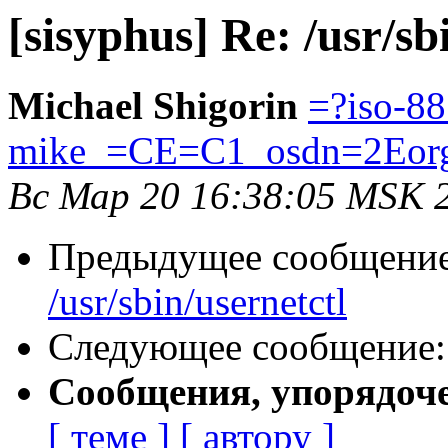
[sisyphus] Re: /usr/sb
Michael Shigorin
=?iso-8
mike_=CE=C1_osdn=2Eor
Вс Мар 20 16:38:05 MSK 
Предыдущее сообщени
/usr/sbin/usernetctl
Следующее сообщение
Сообщения, упорядоч
[ теме ]
[ автору ]