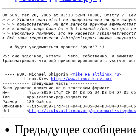
On Sun, Mar 20, 2005 at 03:33:52PM +0300, Dmitry V. Lev
>
>
>
>
>
...и будет уведомляться процесс "руки"? :)

PS: оно sgid'ное, кстати.  Чего, собственно, и заметил

(рассматривал, что ещё привелегированного в vserver ост
-- 

 ---- WBR, Michael Shigorin <
mike на altlinux.ru
>

  ------ Linux.Kiev 
http://www.linux.kiev.ua/
----------- следующая часть -----------

Было удалено вложение не в текстовом формате...

Имя     : =?iso-8859-1?q?=CF=D4=D3=D5=D4=D3=D4=D7=D5=C5
Тип     : application/pgp-signature

Размер  : 189 байтов

Описание: =?iso-8859-1?q?=CF=D4=D3=D5=D4=D3=D4=D7=D5=C5
Url     : <
http://lists.altlinux.org/pipermail/sisyphus
Предыдущее сообщени