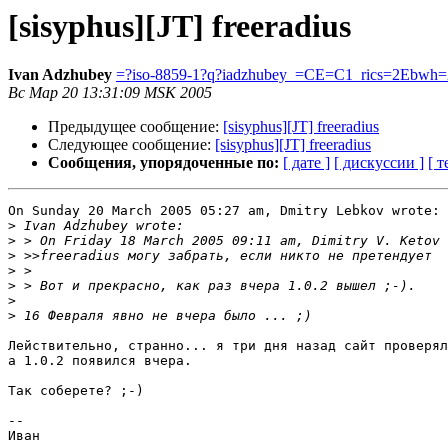
[sisyphus][JT] freeradius
Ivan Adzhubey
=?iso-8859-1?q?iadzhubey_=CE=C1_rics=2Ebwh=
Вс Мар 20 13:31:09 MSK 2005
Предыдущее сообщение:
[sisyphus][JT] freeradius
Следующее сообщение:
[sisyphus][JT] freeradius
Сообщения, упорядоченные по:
[ дате ]
[ дискуссии ]
[ т
On Sunday 20 March 2005 05:27 am, Dmitry Lebkov wrote:

>
>
>
>
>
>
>
Лействительно, странно... я три дня назад сайт проверял
а 1.0.2 появился вчера.

Так соберете? ;-)

-- 

Иван
