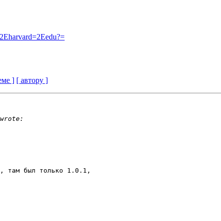
2Eharvard=2Eedu?=
еме ]
[ автору ]
, там был только 1.0.1, 
