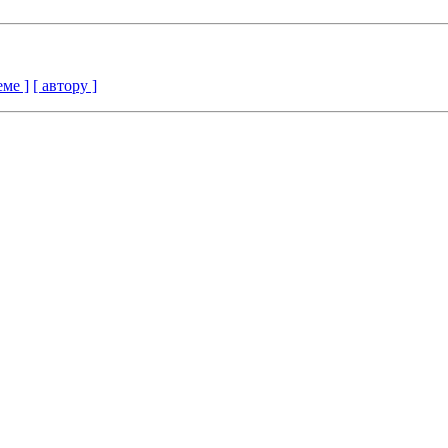
еме ]
[ автору ]