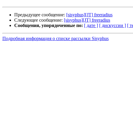
Предыдущее сообщение:
[sisyphus][JT] freeradius
Следующее сообщение:
[sisyphus][JT] freeradius
Сообщения, упорядоченные по:
[ дате ]
[ дискуссии ]
[ т
Подробная информация о списке рассылки Sisyphus