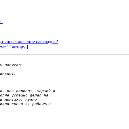
?=
уть переключение раскладок?
еме ]
[ автору ]