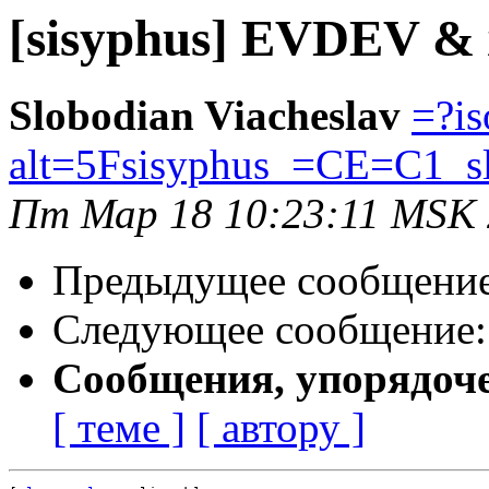
[sisyphus] EVDEV & x
Slobodian Viacheslav
=?is
alt=5Fsisyphus_=CE=C1_s
Пт Мар 18 10:23:11 MSK
Предыдущее сообщени
Следующее сообщение
Сообщения, упорядоч
[ теме ]
[ автору ]