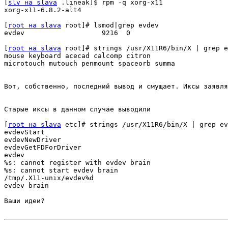
[
slv на slava
 .lineak]$ rpm -q xorg-x11

xorg-x11-6.8.2-alt4

[
root на slava
 root]# lsmod|grep evdev

evdev                   9216  0 

[
root на slava
 root]# strings /usr/X11R6/bin/X | grep e
mouse keyboard acecad calcomp citron 				digitaledge dmc dynapro elographics tek4957 				

microtouch mutouch penmount spaceorb summa 				wacom void magellan  hyperpen 				jamstudio fpit 				palmax ur98 aiptek evdev

Вот, собственно, последний вывод и смущает. Иксы заявля
Старые иксы в данном случае выводили

[
root на slava
 etc]# strings /usr/X11R6/bin/X | grep ev
evdevStart

evdevNewDriver

evdevGetFDForDriver

evdev

%s: cannot register with evdev brain

%s: cannot start evdev brain

/tmp/.X11-unix/evdev%d

evdev brain

Ваши идеи?
