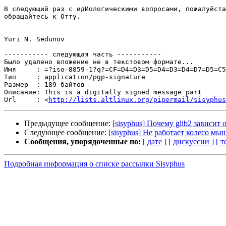
В следующий раз с идИологическими вопросами, пожалуйста
обращайтесь к Отту.

-- 

Yuri N. Sedunov

----------- следующая часть -----------

Было удалено вложение не в текстовом формате...

Имя     : =?iso-8859-1?q?=CF=D4=D3=D5=D4=D3=D4=D7=D5=C5
Тип     : application/pgp-signature

Размер  : 189 байтов

Описание: This is a digitally signed message part

Url     : <
http://lists.altlinux.org/pipermail/sisyphus
Предыдущее сообщение:
[sisyphus] Почему glib2 зависит 
Следующее сообщение:
[sisyphus] Не работает колесо мы
Сообщения, упорядоченные по:
[ дате ]
[ дискуссии ]
[ т
Подробная информация о списке рассылки Sisyphus