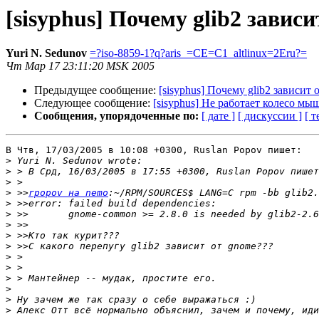
[sisyphus] Почему glib2 завис
Yuri N. Sedunov
=?iso-8859-1?q?aris_=CE=C1_altlinux=2Eru?=
Чт Мар 17 23:11:20 MSK 2005
Предыдущее сообщение:
[sisyphus] Почему glib2 зависит 
Следующее сообщение:
[sisyphus] Не работает колесо мы
Сообщения, упорядоченные по:
[ дате ]
[ дискуссии ]
[ т
В Чтв, 17/03/2005 в 10:08 +0300, Ruslan Popov пишет:

>
>
>
>
 >>
rpopov на nemo
>
>
>
>
>
>
>
>
>
>
>