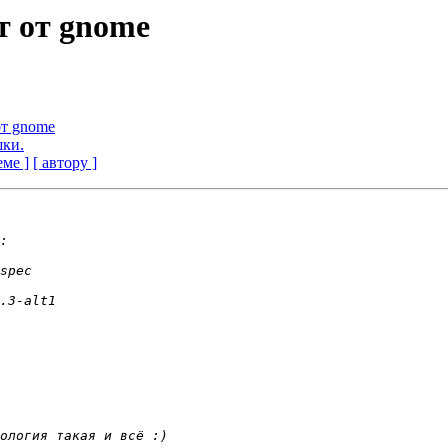
ит от gnome
от gnome
шки.
еме ]
[ автору ]