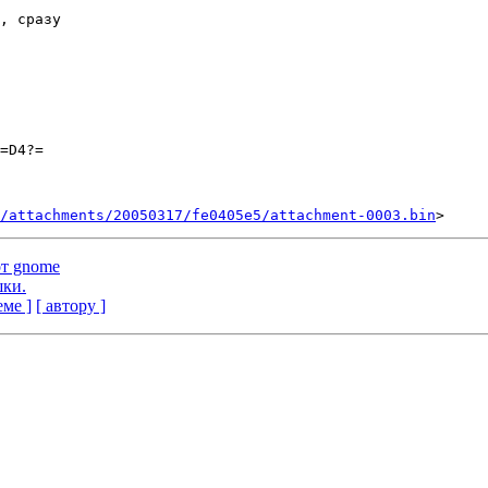
, сразу

=D4?=

/attachments/20050317/fe0405e5/attachment-0003.bin
от gnome
шки.
еме ]
[ автору ]