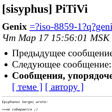
[sisyphus] PiTiVi
Genix
=?iso-8859-1?q?ge
Чт Мар 17 15:56:01 MSK
Предыдущее сообщени
Следующее сообщение
Сообщения, упорядоч
[ теме ]
[ автору ]
Epiphanov Sergei wrote:

>>