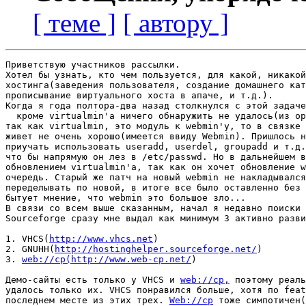
[ теме ]
[ автору ]
Приветствую участников рассылки.

Хотел бы узнать, кто чем пользуется, для какой, никакой
хостинга(заведения пользователя, создание домашнего кат
прописывание виртуального хоста в апаче, и т.д.).

Когда я года полтора-два назад столкнулся с этой задаче
  кроме virtualmin'а ничего обнаружить не удалось(из op
так как virtualmin, это модуль к webmin'у, то в связке 
живет не очень хорошо(имеется ввиду Webmin). Пришлось н
приучать использовать useradd, userdel, groupadd и т.д.
что бы напрямую он лез в /etc/passwd. Но в дальнейшем в
обновлением virtualmin'а, так как он хочет обновление w
очередь. Старый же патч на новый webmin не накладывался
переделывать по новой, в итоге все было оставленно без 
бытует мнение, что webmin это большое зло...

В связи со всем выше сказанным, начал я недавно поиски 
Sourceforge сразу мне выдал как минимум 3 активно разви
1. VHCS(
http://www.vhcs.net
)

2. GNUHH(
http://hostinghelper.sourceforge.net/
)

3. 
web://cp(http://www.web-cp.net/
)

Демо-сайты есть только у VHCS и 
web://cp,
 поэтому реаль
удалось только их. VHCS понравился больше, хотя по feat
последнем месте из этих трех. 
Web://cp
 тоже симпотичен(