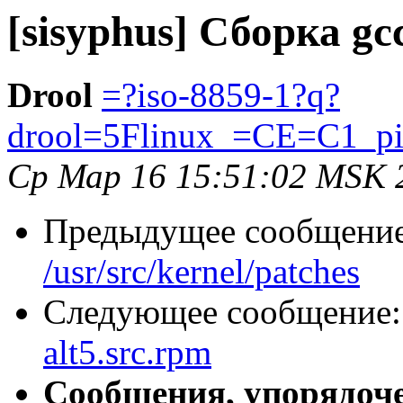
[sisyphus] Сборка gcc
Drool
=?iso-8859-1?q?
drool=5Flinux_=CE=C1_p
Ср Мар 16 15:51:02 MSK 
Предыдущее сообщени
/usr/src/kernel/patches
Следующее сообщение
alt5.src.rpm
Сообщения, упорядоч