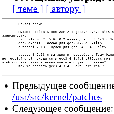
[ теме ]
[ автору ]
	Привет всем!

	Пытаюсь собрать под АЛМ-2.4 gcc3.4-3.4.3-alt5.src.rpm. Но вылезают некоторые

зависимости:

        binutils >= 2.15.94.0.2 нужен для gcc3.4-3.4.3-
        gcc3.4-gnat   нужен для gcc3.4-3.4.3-alt5

        autoconf_2.13   нужен для gcc3.4-3.4.3-alt5

	autoconf_2.13 я вытащил и пересобрал. Тащу binutils-2.15.94.0.2-alt2.src.rpm, а

вот gcc3.4-gnat находится в gcc3.4-3.4.3-alt5.src.rpm! 
чтоб собрать пакет - нужно иметь его уже собранным?

	Как же собрать gcc3.4-3.4.3-alt5.src.rpm ?

Предыдущее сообщени
/usr/src/kernel/patches
Следующее сообщение