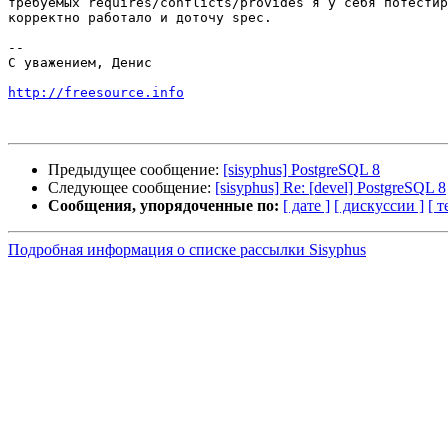
требуемых requires/conflicts/provides я у себя потестир
корректно работало и доточу spec.

-- 

С уважением, Денис

http://freesource.info
Предыдущее сообщение:
[sisyphus] PostgreSQL 8
Следующее сообщение:
[sisyphus] Re: [devel] PostgreSQL 8
Сообщения, упорядоченные по:
[ дате ]
[ дискуссии ]
[ т
Подробная информация о списке рассылки Sisyphus