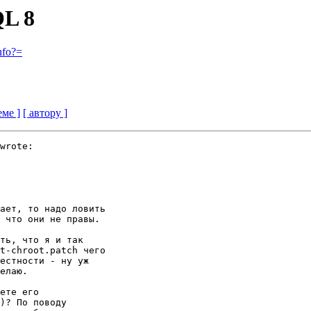
QL 8
nfo?=
еме ]
[ автору ]
wrote:

ает, то надо ловить

 что они не правы.

ть, что я и так

t-chroot.patch чего

естности - ну уж

елаю.

ете его

)? По поводу
