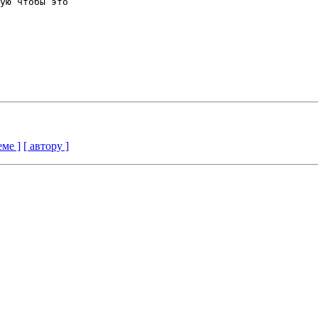
ую чтобы это

еме ]
[ автору ]