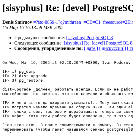
[sisyphus] Re: [devel] PostgreS
Denis Smirnov
=?iso-8859-1?q?mithraen_=CE=C1_freesource=2Ei
Ср Мар 16 16:13:58 MSK 2005
Предыдущее сообщение:
[sisyphus] PostgreSQL 8
Следующее сообщение:
[sisyphus] Re: [devel] PostgreSQL 8
Сообщения, упорядоченные по:
[ дате ]
[ дискуссии ]
[ т
On Wed, Mar 16, 2005 at 02:20:20PM +0800, Ivan Fedorov 
IF> 1) pg_dump

IF> 2) dist-upgrade

IF> 3) pg_restore

dist-upgrade _должен_ работать всегда. Если он не работ
мантейнеров тех пакетов, что это сломали и объяснять им
IF> А чего вы тогда ожидаете услышать?.. Могу вам сказа
IF> потратил немало времени на сборку 8-ки. Там один al
IF> только стоил, так еще и дорабатывать теперь до совм
IF> нафиг. Хотя если работа будет оплачена, то я это сд
Стоп-стоп-стоп. В плане совместимости я помогу. Вы смож
переименовать (чтобы пакет назывался сейчас postgresql8