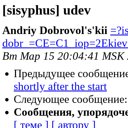
[sisyphus] udev
Andriy Dobrovol's'kii
=?i
dobr_=CE=C1_iop=2Ekiev
Вт Мар 15 20:04:41 MSK
Предыдущее сообщени
shortly after the start
Следующее сообщение
Сообщения, упорядоч
[ теме ]
[ автору ]