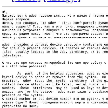
Hi,

Пытаюсь вот с udev подружиться... Ну и начал с чтения м
Первые вопросы:

Почему оно говорит, что udev - Linux configurable dynam
naming support? Т.е., как я это понял, поддержка динами
именования устройств в линуксе с возможностью настройки
сразу же рядом ниже, пишет, что эта программа создает и
файлы устройств по мере их появления-исчезновения в сис
udev  provides a dynamic device directory containing on
for actually present devices. It creates or removes dev
files  usually located in the /dev directory, or it ren
interfaces.

А что это про сетевые интерфейсы? Это оно про работу с 
и с eth* тоже работает?

        As  part  of the hotplug subsystem, udev is exe
kernel device is added or removed from the system.  On 
creation,  udev  reads the  sysfs  directory  of the gi
collect device attributes like label, serial number or 
number.  These  attributes  may be  used as keys to det
unique name for the device.  udev main tains a database
present on the system.

А serial number or bus device number это по-русски, что
случае будет? Номер последовательного порта и идентифик
устройства на шине?
