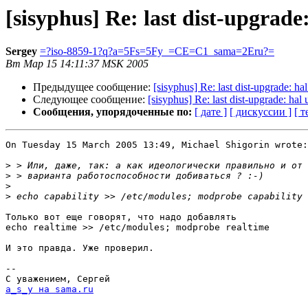
[sisyphus] Re: last dist-upgrad
Sergey
=?iso-8859-1?q?a=5Fs=5Fy_=CE=C1_sama=2Eru?=
Вт Мар 15 14:11:37 MSK 2005
Предыдущее сообщение:
[sisyphus] Re: last dist-upgrade: h
Следующее сообщение:
[sisyphus] Re: last dist-upgrade: ha
Сообщения, упорядоченные по:
[ дате ]
[ дискуссии ]
[ т
On Tuesday 15 March 2005 13:49, Michael Shigorin wrote:

>
>
>
>
Только вот еще говорят, что надо добавлять 

echo realtime >> /etc/modules; modprobe realtime

И это правда. Уже проверил.

-- 

a_s_y на sama.ru