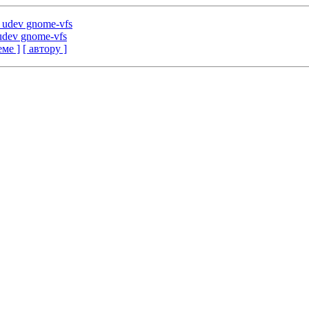
al udev gnome-vfs
l udev gnome-vfs
еме ]
[ автору ]