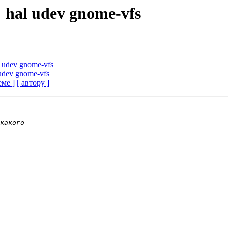
e: hal udev gnome-vfs
al udev gnome-vfs
l udev gnome-vfs
еме ]
[ автору ]