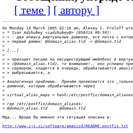
[ теме ]
[ автору ]
On Monday 14 March 2005 02:16 am, Alexey I. Froloff wro
>
>
>
>
>
>
>
>
>
>
>
>
>
>
>
>
>
>
Мда... Вроде бы именно эта ситуация описана в:

http://www.ijs.si/software/amavisd/README.postfix.txt