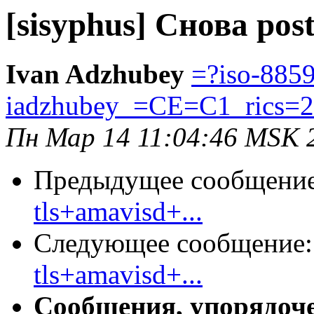
[sisyphus] Снова post
Ivan Adzhubey
=?iso-885
iadzhubey_=CE=C1_rics=
Пн Мар 14 11:04:46 MSK 
Предыдущее сообщени
tls+amavisd+...
Следующее сообщение
tls+amavisd+...
Сообщения, упорядоч