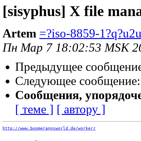
[sisyphus] X file man
Artem
=?iso-8859-1?q?u
Пн Мар 7 18:02:53 MSK 2
Предыдущее сообщени
Следующее сообщение
Сообщения, упорядоч
[ теме ]
[ автору ]
http://www.boomerangsworld.de/worker/