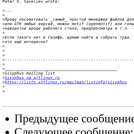
Peter V. Saveliev wrote:

>
>
>
>
>
>
>
>
>
>
>
>
>
>
>
>
Sisyphus на altlinux.ru
>
https://lists.altlinux.ru/mailman/listinfo/sisyphus
>
>
Предыдущее сообщени
Следующее сообщение