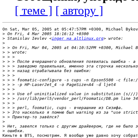
[ теме ]
[ автору ]
On Sat, Mar 05, 2005 at 05:47:57PM +0300, Michael Bykov
>
>
 Stanislav Ievlev <
inger на altlinux.org
>
>
>
>
>
>
>
>
>
>
>
>
>
>
>
>
>
>
>
>
Киньте в BTS, посмотрим. Я вообще уже давно хочу собрат