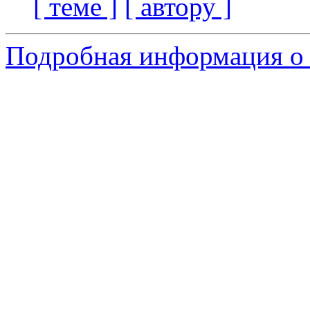
[ теме ]
[ автору ]
Подробная информация о 