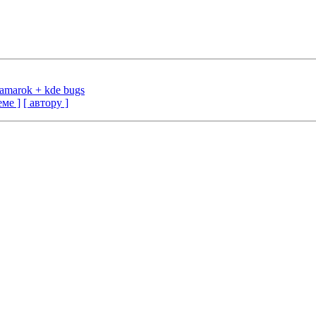
s. amarok + kde bugs
еме ]
[ автору ]