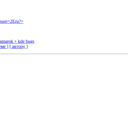
asure=2Eru?=
s. amarok + kde bugs
еме ]
[ автору ]