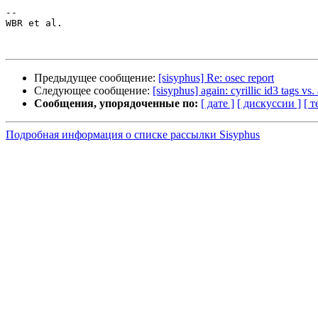
-- 

WBR et al.

Предыдущее сообщение:
[sisyphus] Re: osec report
Следующее сообщение:
[sisyphus] again: cyrillic id3 tags v
Сообщения, упорядоченные по:
[ дате ]
[ дискуссии ]
[ т
Подробная информация о списке рассылки Sisyphus