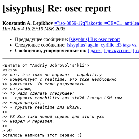
[sisyphus] Re: osec report
Konstantin A. Lepikhov
=?iso-8859-1?q?lakostis_=CE=C1_anti-le
Пт Мар 4 16:29:19 MSK 2005
Предыдущее сообщение:
[sisyphus] Re: osec report
Следующее сообщение:
[sisyphus] again: cyrillic id3 tags v
Сообщения, упорядоченные по:
[ дате ]
[ дискуссии ]
[ т
<цитата от="Andriy Dobrovol's'kii">

<skip>

>>
>>
>>
>>
>>
>>
>>
>>
>>
>>
>>
>>
>
осталось написать этот сервис ;)
