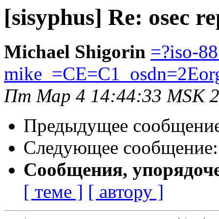
[sisyphus] Re: osec re
Michael Shigorin
=?iso-8
mike_=CE=C1_osdn=2Eor
Пт Мар 4 14:44:33 MSK 
Предыдущее сообщени
Следующее сообщение
Сообщения, упорядоч
[ теме ]
[ автору ]