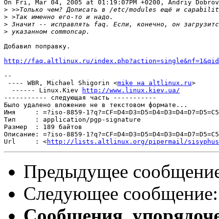
On Fri, Mar 04, 2005 at 01:19:07PM +0200, Andriy Dobrov
>
>
>
>
Добавил поправку.

http://faq.altlinux.ru/index.php?action=single&nf=1&qid
-- 

 ---- WBR, Michael Shigorin <
mike на altlinux.ru
>

  ------ Linux.Kiev 
http://www.linux.kiev.ua/
----------- следующая часть -----------

Было удалено вложение не в текстовом формате...

Имя     : =?iso-8859-1?q?=CF=D4=D3=D5=D4=D3=D4=D7=D5=C5
Тип     : application/pgp-signature

Размер  : 189 байтов

Описание: =?iso-8859-1?q?=CF=D4=D3=D5=D4=D3=D4=D7=D5=C5
Url     : <
http://lists.altlinux.org/pipermail/sisyphus
Предыдущее сообщени
Следующее сообщение
Сообщения, упорядоч