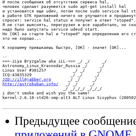
И после сообщения об отсутствии сервиса hal,

человек сделает разумеется sudo apt-get install hal

и установится еще udev, потом после sudo service hal st
в работе GTK приложений ничего не улучшится и продвинут
спросит: service hal status и получит в ответ "stoped".
Я не стал выяснять, перегрузил и все заработало, но ско
надо было запустить service udevd start.

Но [OK] на старте hal и "stoped" при определении его ст
это не хорошо...

К хорошему привыкаешь быстро, [OK] - значит [OK]...

-- 

===-iLya Bryzgalow aka iLL-=== _/ _/     _/

Astronomy_Linux_Krasnodar_Russia _/     _/

Linux User #301257           _/ _/     _/

JID://ill@jabber.org
http://astrokuban.info/
   _/ _/     _/

                         _/ _/_/_/ _/_/_/

i don't smoke and wish you the same!

kernel-2.6.10-std26-smp-alt3 ALT Linux Sisyphus (200502
Предыдущее сообщени
приложений в GNOME