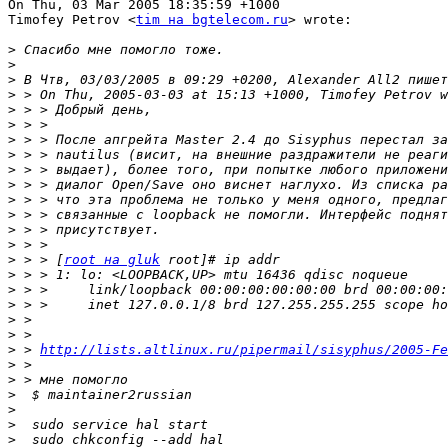
On Thu, 03 Mar 2005 18:35:59 +1000

Timofey Petrov <
tim на bgtelecom.ru
> wrote:

>
>
>
>
>
>
>
>
>
>
>
>
>
>
>
 > > [
root на gluk
>
>
>
>
>
>
 > 
http://lists.altlinux.ru/pipermail/sisyphus/2005-Fe
>
>
>
>
>
>