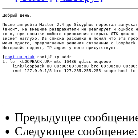
Добрый день,

После апгрейта Master 2.4 до Sisyphus перестал запускат
(висит, на внешние раздражители не реагирует и ошибок н
того, при попытке любого приложения открыть GTK диалог 
виснет наглухо. Из списка рассылки я понял что эта проб
меня одного, предлагаемые решения связанные с loopback 
Интерфейс поднят, IP адрес у него присутствует.

[
root на gluk
 root]# ip addr

1: lo: <LOOPBACK,UP> mtu 16436 qdisc noqueue

    link/loopback 00:00:00:00:00:00 brd 00:00:00:00:00:
    inet 127.0.0.1/8 brd 127.255.255.255 scope host lo

Предыдущее сообщени
Следующее сообщение