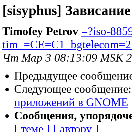
[sisyphus] Зависан
Timofey Petrov
=?iso-885
tim_=CE=C1_bgtelecom=2
Чт Мар 3 08:13:09 MSK 
Предыдущее сообщени
Следующее сообщение
приложений в GNOME
Сообщения, упорядоч
[ теме ]
[ автору ]