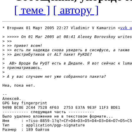
[ теме ]
[ автору ]
* Вторник 01 Март 2005 22:27 Vladimir V Kamarzin <
vvk н
>
>
>
>
>
>
>
>
>
>
Неа, пока нет.

-- 

Алексей.

GPG key fingerprint

949B BC0E 2C44 7528 4F63  2753 E37A 9E3F 11F3 BDE1

----------- следующая часть -----------

Было удалено вложение не в текстовом формате...

Имя     : =?iso-8859-1?q?=CF=D4=D3=D5=D4=D3=D4=D7=D5=C5
Тип     : application/pgp-signature

Размер  : 189 байтов
