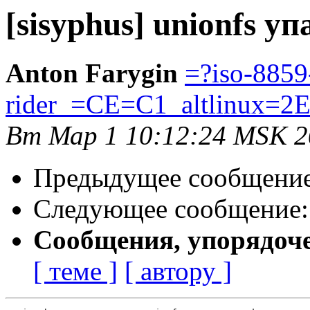
[sisyphus] unionfs уп
Anton Farygin
=?iso-8859
rider_=CE=C1_altlinux=2
Вт Мар 1 10:12:24 MSK 2
Предыдущее сообщени
Следующее сообщение
Сообщения, упорядоч
[ теме ]
[ автору ]