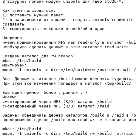
В Sisyphus попали модули unionfs для ядер std26-*.

Как этим пользоваться:

1) поставить нужный пакет

2) в зависимости от задачи - создать unionfs readwrite 
создавать

3) смонтировать несколько branch'ей в один

Например:

имеем подмонтированный NFS как read-only в каталог /bui
необходимо сделать данные в этом каталоге read-write.

Создаем каталог для rw branch:

mkdir /tmp/build

монтируем:

mount -t unionfs -o dirs=/tmp/build=rw:/build=ro null /
Все. Данные в каталоге /build можно изменять (удалять, 
При этом все изменения попадают в каталог /tmp/build/

Еще один пример, более странный ;-)

Имеем:

смонтированный через NFS (R/O) каталог /build

смонтированный через NFS (R/O) каталог /raid

Задача: объединить дерево каталогов /build и /raid в /b
одновременно сделав /build как read-write с записью изм
mkdir /tmp/build

mount -t unionfs -o dirs=/tmp/build=rw:/build=ro:/raid=