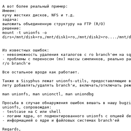
А вот более реальный пример:

Имеем:

кучу жестких дисков, NFS и т.д.

задача:

выложить объединенную структуру на FTP (R/O)

решение:

mount -t unionfs -o 

dirs=/mnt/disk=ro,/mnt/disk1=ro,/mnt/disk2=ro..../mnt/d
Из известных ошибок:

- невозможность удаления каталогов с ro branch'ем на sq
- проблемы с переносом (mv) массы симлинков, реально ра
r/o branch'е

Все остальное вроде как работает.

Также в Sisyphus лежат unionfs-utils, предоставляющие в
лету добавлять/удалять branch'и, включать/отключать реж
man unionfs, man unionctl, man uniondbg

Просьба в случае обнаружения ошибок вешать в нашу bugzi
unionfs, сопровождая:

- testcase на C или shell

- логами ядра, от подмонтированного unionfs с опцией de
- информацией о ядре и файловых системах branch'ей

Regards,
