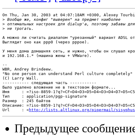
On Thu, Jan 30, 2003 at 04:07:18AM +0300, Alexey Tourbi
>
>
>
А можно ли считать диалапом "урезанный" вариант ADSL от
Выглядит оно как ppp0 (через pppoe).

У меня дома домашняя сеть, и нужно, чтобы он слушал кро
и 192.168.1.* (машина жены + VMWare).

-- 

WBR, Andrey Brindeew.

"No one person can understand Perl culture completely"

(C) Larry Wall.

----------- следующая часть -----------

Было удалено вложение не в текстовом формате...

Имя     : =?iso-8859-1?q?=CF=D4=D3=D5=D4=D3=D4=D7=D5=C5
Тип     : application/pgp-signature

Размер  : 245 байтов

Описание: =?iso-8859-1?q?=CF=D4=D3=D5=D4=D3=D4=D7=D5=C5
Url     : <
http://lists.altlinux.org/pipermail/sisyphus
Предыдущее сообщени