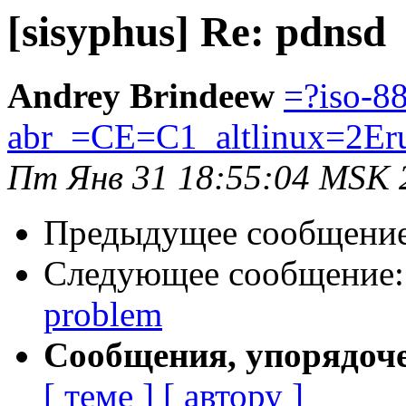
[sisyphus] Re: pdnsd
Andrey Brindeew
=?iso-8
abr_=CE=C1_altlinux=2Er
Пт Янв 31 18:55:04 MSK 
Предыдущее сообщени
Следующее сообщение
problem
Сообщения, упорядоч
[ теме ]
[ автору ]