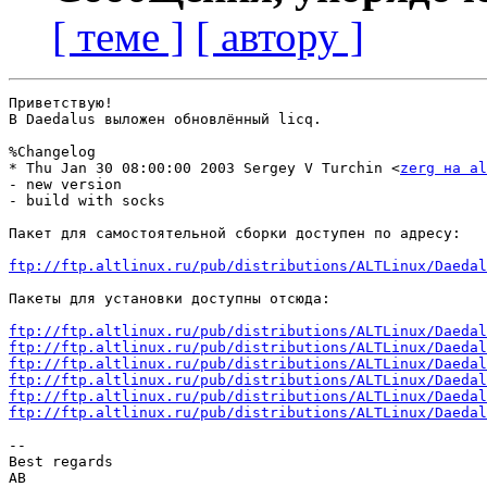
[ теме ]
[ автору ]
Приветствую!

В Daedalus выложен обновлённый licq. 

%Changelog

* Thu Jan 30 08:00:00 2003 Sergey V Turchin <
zerg на al
- new version

- build with socks

Пакет для самостоятельной сборки доступен по адресу:

ftp://ftp.altlinux.ru/pub/distributions/ALTLinux/Daedal
Пакеты для установки доступны отсюда:

ftp://ftp.altlinux.ru/pub/distributions/ALTLinux/Daedal
ftp://ftp.altlinux.ru/pub/distributions/ALTLinux/Daedal
ftp://ftp.altlinux.ru/pub/distributions/ALTLinux/Daedal
ftp://ftp.altlinux.ru/pub/distributions/ALTLinux/Daedal
ftp://ftp.altlinux.ru/pub/distributions/ALTLinux/Daedal
ftp://ftp.altlinux.ru/pub/distributions/ALTLinux/Daedal
--

Best regards

AB
