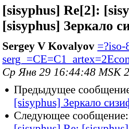
[sisyphus] Re[2]: [sis
[sisyphus] Зеркало с
Sergey V Kovalyov
=?iso-
serg_=CE=C1_artex=2Eco
Ср Янв 29 16:44:48 MSK 
Предыдущее сообщени
[sisyphus] Зеркало сизи
Следующее сообщение
[sisyphus] Re: [sisyphus