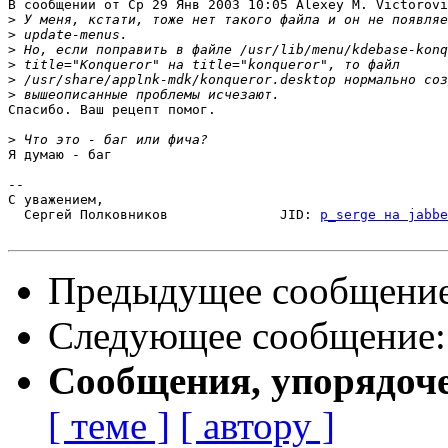
В сообщении от Ср 29 Янв 2003 10:05 Alexey M. Victorovi
>
>
>
>
>
>
Спасибо. Ваш рецепт помог.

>
Я думаю - баг

-- 

С уважением,

  Сергей Полковников              JID: 
p_serge на jabbe
Предыдущее сообщени
Следующее сообщение
Сообщения, упорядоч
[ теме ]
[ автору ]