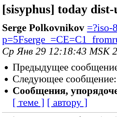
[sisyphus] today dist
Serge Polkovnikov
=?iso-
p=5Fserge_=CE=C1_from
Ср Янв 29 12:18:43 MSK 
Предыдущее сообщени
Следующее сообщение
Сообщения, упорядоч
[ теме ]
[ автору ]