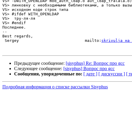
VS> -DWITH_OPENLDAP mod_auth_ldap.o aut_ldap_tralala.o)
VS> линковку с необходимыми библиотеками, а только вызы
VS> исходном коде строк типа

VS> #ifdef WITH_OPENLDAP

VS>  тру-ля-ля

VS> #endif

Последнее.

-- 

Best regards,

 Sergey                            mailto:
skrivulja на 
Предыдущее сообщение:
[sisyphus] Re: Вопрос про gcc
Следующее сообщение:
[sisyphus] Вопрос про gcc
Сообщения, упорядоченные по:
[ дате ]
[ дискуссии ]
[ т
Подробная информация о списке рассылки Sisyphus