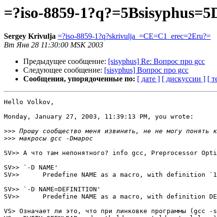
=?iso-8859-1?q?=5Bsisyphu
Sergey Krivulja
=?iso-8859-1?q?skrivulja_=CE=C1_erec=2Eru?=
Вт Янв 28 11:30:00 MSK 2003
Предыдущее сообщение:
[sisyphus] Re: Вопрос про gcc
Следующее сообщение:
[sisyphus] Вопрос про gcc
Сообщения, упорядоченные по:
[ дате ]
[ дискуссии ]
[ т
Hello Volkov,

Monday, January 27, 2003, 11:39:13 PM, you wrote:

>>>
>>>
SV>> А что там непонятного? info gcc, Preprocessor Opti
SV>> `-D NAME'

SV>>      Predefine NAME as a macro, with definition `1
SV>> `-D NAME=DEFINITION'

SV>>      Predefine NAME as a macro, with definition DE
VS> Означает ли это, что при линковке программы (gcc -s