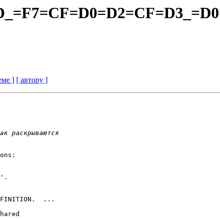
s=5D_=F7=CF=D0=D2=CF=D3_=D
еме ]
[ автору ]
ons:

'.

FINITION.  ...

hared
