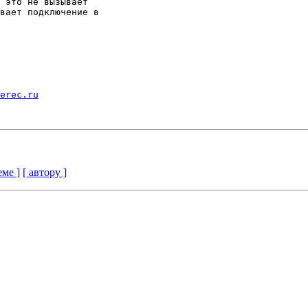
 это не вызывает

вает подключение в

erec.ru
еме ]
[ автору ]