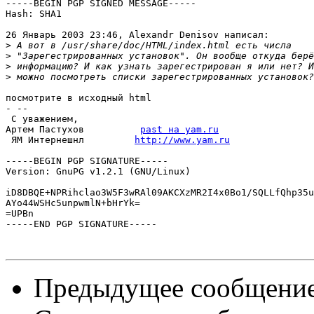
-----BEGIN PGP SIGNED MESSAGE-----

Hash: SHA1

26 Январь 2003 23:46, Alexandr Denisov написал:

>
>
>
>
посмотрите в исходный html

- -- 

 С уважением,

Артем Пастухов          
past на yam.ru
 ЯМ Интернешнл         
http://www.yam.ru
-----BEGIN PGP SIGNATURE-----

Version: GnuPG v1.2.1 (GNU/Linux)

iD8DBQE+NPRihclao3W5F3wRAl09AKCXzMR2I4x0Bo1/SQLLfQhp35u
AYo44WSHc5unpwmlN+bHrYk=

=UPBn

-----END PGP SIGNATURE-----

Предыдущее сообщени