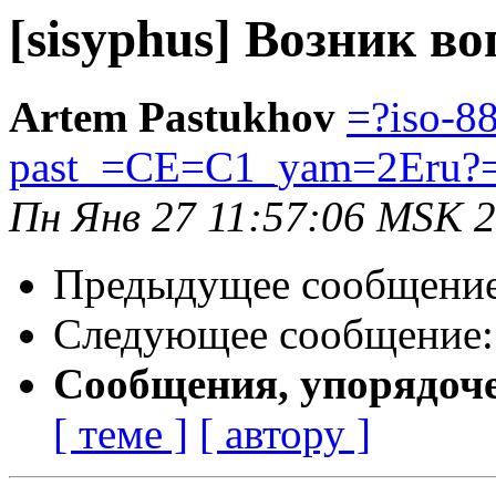
[sisyphus] Возник во
Artem Pastukhov
=?iso-8
past_=CE=C1_yam=2Eru?
Пн Янв 27 11:57:06 MSK 
Предыдущее сообщени
Следующее сообщение
Сообщения, упорядоч
[ теме ]
[ автору ]