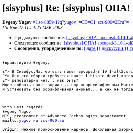
[sisyphus] Re: [sisyphus] ОПА! 
Evgeny Yugov
=?iso-8859-1?q?yugov_=CE=C1_scs-900=2Eru?=
Пн Янв 27 11:54:25 MSK 2003
Предыдущее сообщение:
[sisyphus] ОПА! apcupsd-3.10.1-alt
Следующее сообщение:
[sisyphus] ОПА! apcupsd-3.10.1-alt2
Сообщения, упорядоченные по:
[ дате ]
[ дискуссии ]
[ т
Здравствуйте Evgeny,

EY> В Сизифус.Мастер есть пакет apcupsd-3.10.1-alt2.src
EY> Для его сборки требуется пакет libtinfo-devel котор
EY> репозитарии нет... как быть?

Мдее собрать пакет анриал... под непросизифленным Масте
И установить без осозифливания анриал... а как же тогда
-- 

With Best regards,

Evgeny Yugov,

MTS, programmer of Advanced Technologies Departament.

mailto:
yugov на scs-900.ru
Origin: Нежное прикосновение кариеса. Шоколадная фабрик