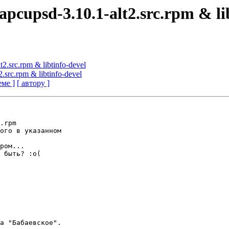
apcupsd-3.10.1-alt2.src.rpm & li
2.src.rpm & libtinfo-devel
.src.rpm & libtinfo-devel
еме ]
[ автору ]
.rpm

ого в указанном

ром...

 быть? :o(

а "Бабаевское".
