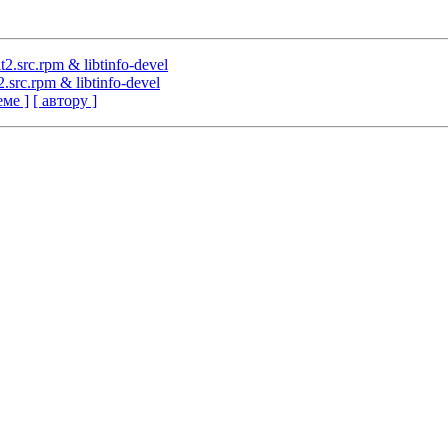
2.src.rpm & libtinfo-devel
.src.rpm & libtinfo-devel
еме ]
[ автору ]