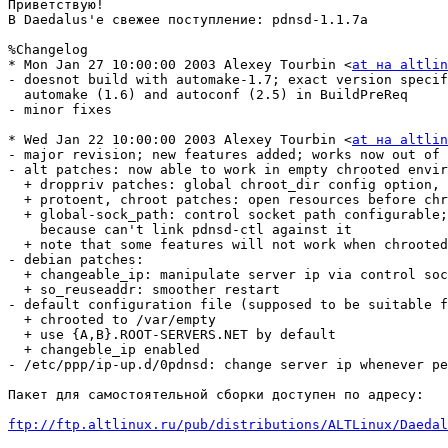
Приветствую!

В Daedalus'е свежее поступление: pdnsd-1.1.7a

%Changelog

* Mon Jan 27 10:00:00 2003 Alexey Tourbin <
at на altlin
- doesnot build with automake-1.7; exact version specif
  automake (1.6) and autoconf (2.5) in BuildPreReq     
- minor fixes                                          
* Wed Jan 22 10:00:00 2003 Alexey Tourbin <
at на altlin
- major revision; new features added; works now out of 
- alt patches: now able to work in empty chrooted envir
  + droppriv patches: global chroot_dir config option, 
  + protoent, chroot patches: open resources before chr
  + global-sock_path: control socket path configurable;
    because can't link pdnsd-ctl against it            
  + note that some features will not work when chrooted
- debian patches:                                      
  + changeable_ip: manipulate server ip via control soc
  + so_reuseaddr: smoother restart                     
- default configuration file (supposed to be suitable f
  + chrooted to /var/empty                             
  + use {A,B}.ROOT-SERVERS.NET by default              
  + changeble_ip enabled                               
- /etc/ppp/ip-up.d/0pdnsd: change server ip whenever pe
Пакет для самостоятельной сборки доступен по адресу:

ftp://ftp.altlinux.ru/pub/distributions/ALTLinux/Daeda