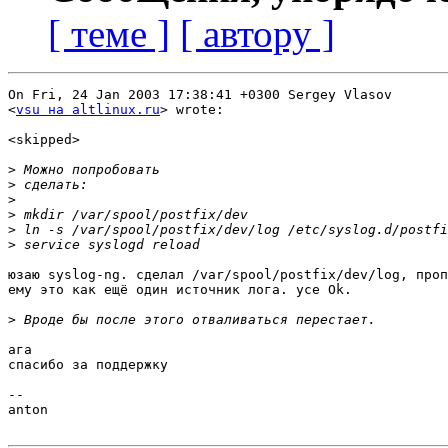
[ теме ]
[ автору ]
On Fri, 24 Jan 2003 17:38:41 +0300 Sergey Vlasov

<
vsu на altlinux.ru
> wrote:

<skipped>

>
>
>
>
>
>
юзаю syslog-ng. сделал /var/spool/postfix/dev/log, проп
ему это как ещё один источник лога. усе Ok.

>
ага

спасибо за поддержку

-- 

anton
