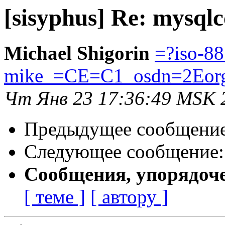
[sisyphus] Re: mysqlc
Michael Shigorin
=?iso-8
mike_=CE=C1_osdn=2Eor
Чт Янв 23 17:36:49 MSK 
Предыдущее сообщени
Следующее сообщение
Сообщения, упорядоч
[ теме ]
[ автору ]