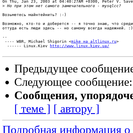
On Thu, Jan 23, 2003 at 04:40:27AM +0300, Peter V. Save
>
Возьметесь майнтейнить? :-)

Возможно, кто-то и доберется -- я точно знаю, что среди
оттуда есть люди здесь -- но самому всегда надежней. :)

-- 

 ---- WBR, Michael Shigorin <
mike на altlinux.ru
>

  ------ Linux.Kiev 
http://www.linux.kiev.ua/
Предыдущее сообщени
Следующее сообщение
Сообщения, упорядоч
[ теме ]
[ автору ]
Подробная информация о 