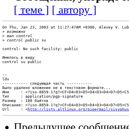
[ теме ]
[ автору ]
On Thu, Jan 23, 2003 at 11:27:47AM +0300, Alexey V. Lub
>
>
>
control: No such facility: public

Имелось в виду

control su public

--

ldv

----------- следующая часть -----------

Было удалено вложение не в текстовом формате...

Имя     : =?iso-8859-1?q?=CF=D4=D3=D5=D4=D3=D4=D7=D5=C5
Тип     : application/pgp-signature

Размер  : 189 байтов

Описание: =?iso-8859-1?q?=CF=D4=D3=D5=D4=D3=D4=D7=D5=C5
Url     : <
http://lists.altlinux.org/pipermail/sisyphus
Предыдущее сообщени