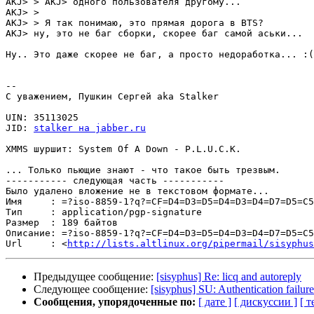
AKJ> > AKJ> одного пользователя другому...

AKJ> > 

AKJ> > Я так понимаю, это прямая дорога в BTS?

AKJ> ну, это не баг сборки, скорее баг самой аськи...

Ну.. Это даже скорее не баг, а просто недоработка... :(
-- 

С уважением, Пушкин Сергей aka Stalker

UIN: 35113025

JID: 
stalker на jabber.ru
XMMS шуршит: System Of A Down - P.L.U.C.K.

... Только пьющие знают - что такое быть трезвым.

----------- следующая часть -----------

Было удалено вложение не в текстовом формате...

Имя     : =?iso-8859-1?q?=CF=D4=D3=D5=D4=D3=D4=D7=D5=C5
Тип     : application/pgp-signature

Размер  : 189 байтов

Описание: =?iso-8859-1?q?=CF=D4=D3=D5=D4=D3=D4=D7=D5=C5
Url     : <
http://lists.altlinux.org/pipermail/sisyphus
Предыдущее сообщение:
[sisyphus] Re: licq and autoreply
Следующее сообщение:
[sisyphus] SU: Authentication failure
Сообщения, упорядоченные по:
[ дате ]
[ дискуссии ]
[ т