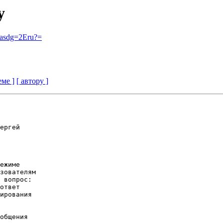
y
asdg=2Eru?=
еме ]
[ автору ]
ергей

ежиме

зователям

 вопрос:

ответ

ирования

общения
