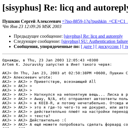
[sisyphus] Re: licq and autorepl
Пушкин Сергей Алексеевич
=?iso-8859-1?q?pushkin_=CE=C1_
Чт Янв 23 12:09:26 MSK 2003
Предыдущее сообщение:
[sisyphus] Re: licq and autoreply
Следующее сообщение:
[sisyphus] SU: Authentication failure
Сообщения, упорядоченные по:
[ дате ]
[ дискуссии ]
[ т
Однажды, в Thu, 23 Jan 2003 12:05:43 +0300

Artem K. Jouravsky запустил в Инет такого червя:

AKJ> On Thu, Jan 23, 2003 at 02:50:38PM +0600, Пушкин С
AKJ> Алексеевич wrote:

AKJ> > AKJ> > Приветствую, всезнающий All

AKJ> > AKJ> > 

AKJ> > AKJ> > 

AKJ> > AKJ> > Наткнулся на непонятную вещь... Лиска в р
AKJ> > AKJ> > Away, N/A, etc отправляет автоответы поль
AKJ> > AKJ> > в KOI8-R, и потому нечетабельно. Отсюда и
AKJ> > AKJ> > это я где-то чего-то не докурил, или авто
AKJ> > AKJ> > действителльно плюёт на настройки перекод
AKJ> > AKJ> > текста?

AKJ> > AKJ> Действительно :(

AKJ> > AKJ> А ещё можете попробовать сделать форвард со