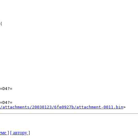
(

=D4?=

=D4?=

/attachments/20030123/6fe0927b/attachment-0011.bin
еме ]
[ автору ]