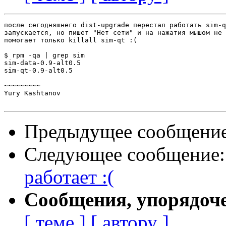
после сегодняшнего dist-upgrade перестал работать sim-q
запускается, но пишет "Нет сети" и на нажатия мышом не 
помогает только killall sim-qt :(

$ rpm -qa | grep sim

sim-data-0.9-alt0.5

sim-qt-0.9-alt0.5

~~~~~~~~~

Yury Kashtanov

Предыдущее сообщени
Следующее сообщение
работает :(
Сообщения, упорядоч
[ теме ]
[ автору ]