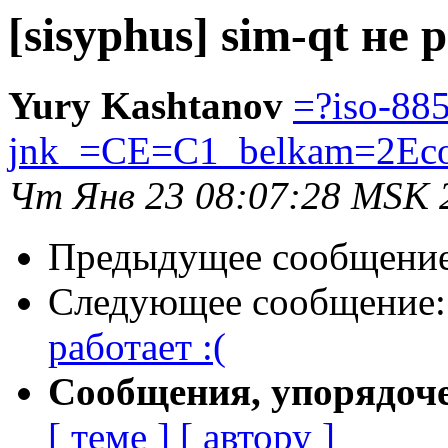
[sisyphus] sim-qt не 
Yury Kashtanov
=?iso-88
jnk_=CE=C1_belkam=2Ec
Чт Янв 23 08:07:28 MSK 
Предыдущее сообщени
Следующее сообщение
работает :(
Сообщения, упорядоч
[ теме ]
[ автору ]