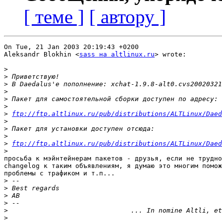
[ теме ]
[ автору ]
On Tue, 21 Jan 2003 20:19:43 +0200

Aleksandr Blokhin <
sass на altlinux.ru
> wrote:

>
>
>
>
>
>
>
ftp://ftp.altlinux.ru/pub/distributions/ALTLinux/Daed
>
>
>
>
ftp://ftp.altlinux.ru/pub/distributions/ALTLinux/Daed
>
просьба к мэйнтейнерам пакетов - друзья, если не трудно
changelog к таким объявлениям, я думаю это многим помож
проблемы с трафиком и т.п...

>
>
>
>
>
>