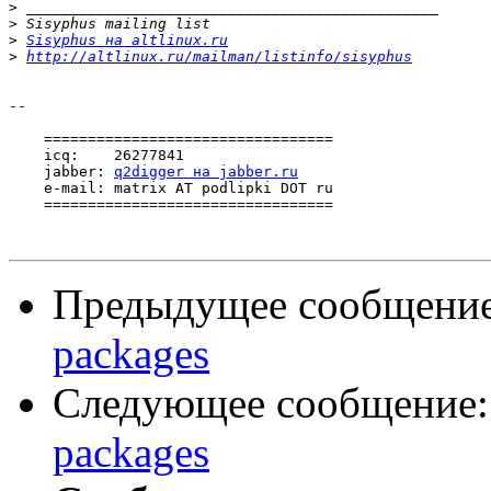
>
>
>
Sisyphus на altlinux.ru
>
http://altlinux.ru/mailman/listinfo/sisyphus
-- 

    =================================

    icq:    26277841

    jabber: 
q2digger на jabber.ru
    e-mail: matrix AT podlipki DOT ru

    =================================    

Предыдущее сообщени
packages
Следующее сообщение
packages