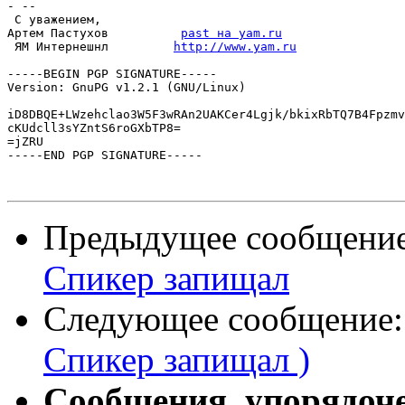
- -- 

 С уважением,

Артем Пастухов          
past на yam.ru
 ЯМ Интернешнл         
http://www.yam.ru
-----BEGIN PGP SIGNATURE-----

Version: GnuPG v1.2.1 (GNU/Linux)

iD8DBQE+LWzehclao3W5F3wRAn2UAKCer4Lgjk/bkixRbTQ7B4Fpzmv
cKUdcll3sYZntS6roGXbTP8=

=jZRU

-----END PGP SIGNATURE-----

Предыдущее сообщени
Спикер запищал
Следующее сообщение
Спикер запищал )
Сообщения, упорядоч