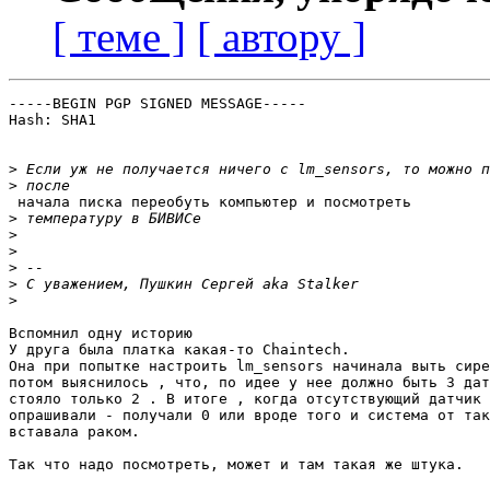
[ теме ]
[ автору ]
-----BEGIN PGP SIGNED MESSAGE-----

Hash: SHA1

>
>
 начала писка переобуть компьютер и посмотреть

>
>
>
>
>
>
Вспомнил одну историю 

У друга была платка какая-то Chaintech.

Она при попытке настроить lm_sensors начинала выть сире
потом выяснилось , что, по идее у нее должно быть 3 дат
стояло только 2 . В итоге , когда отсутствующий датчик 

опрашивали - получали 0 или вроде того и система от так
вставала раком.

Так что надо посмотреть, может и там такая же штука.
