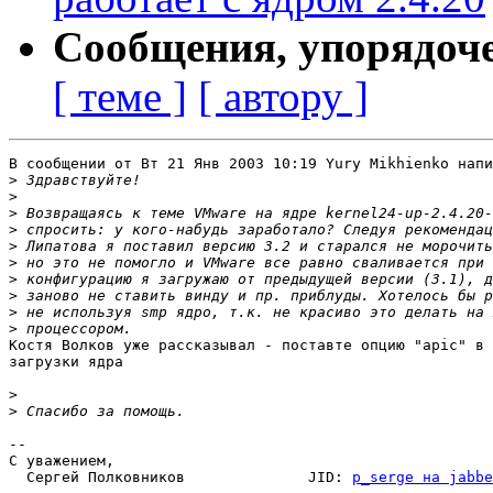
Сообщения, упорядоч
[ теме ]
[ автору ]
В сообщении от Вт 21 Янв 2003 10:19 Yury Mikhienko напи
>
>
>
>
>
>
>
>
>
>
Костя Волков уже рассказывал - поставте опцию "apic" в 
загрузки ядра

>
>
-- 

С уважением,

  Сергей Полковников              JID: 
p_serge на jabbe