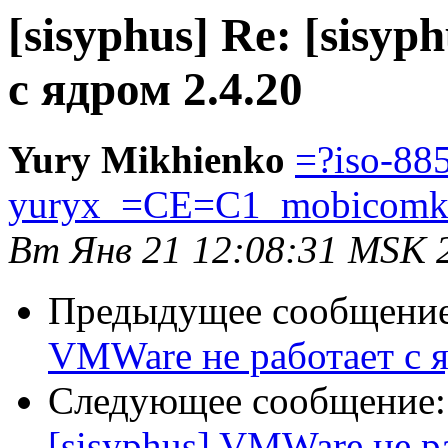
[sisyphus] Re: [sisy
с ядром 2.4.20
Yury Mikhienko
=?iso-88
yuryx_=CE=C1_mobicomk
Вт Янв 21 12:08:31 MSK 
Предыдущее сообщени
VMWare не работает с я
Следующее сообщение
[sisyphus] VMWare не р