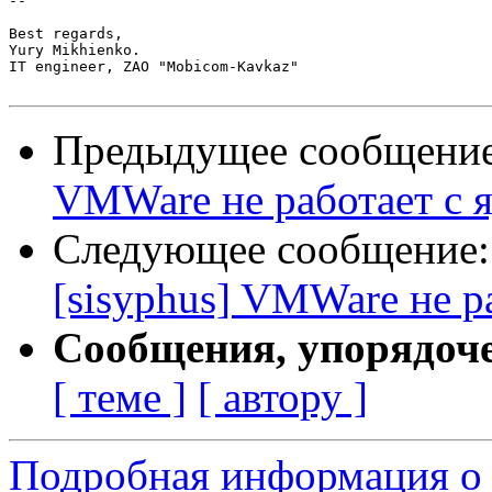
-- 

Best regards,

Yury Mikhienko.

IT engineer, ZAO "Mobicom-Kavkaz"

Предыдущее сообщени
VMWare не работает с я
Следующее сообщение
[sisyphus] VMWare не р
Сообщения, упорядоч
[ теме ]
[ автору ]
Подробная информация о 