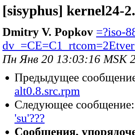
[sisyphus] kernel24-2
Dmitry V. Popkov
=?iso-8
dv_=CE=C1_rtcom=2Etver
Пн Янв 20 13:03:16 MSK 
Предыдущее сообщени
alt0.8.src.rpm
Следующее сообщение
'su'???
Сообщения, упорядоч