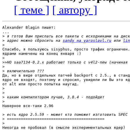
[ теме ]
[ автору ]
Alexander Blagin пишет:

...

>
>
 адрес можно сбросить на 
sandy на yaroslavl.ru
 или 
lin
>
Спасибо, я пользуюсь sisyphus, просто трафик ограничен.
ядрами намечены на конец января :)

>
>>
>
>
Да, но в виде отдельных патчей backport с 2.5., в станд
ядро не входят, поэтому и спросил, увидели ли Вы это яд
от alt или просто попытка наугад.

>
>
>
>
Наверное все-таки 2.96

>
>
>
Никогда не пробовал (в смысле экспериментальных ядер)
