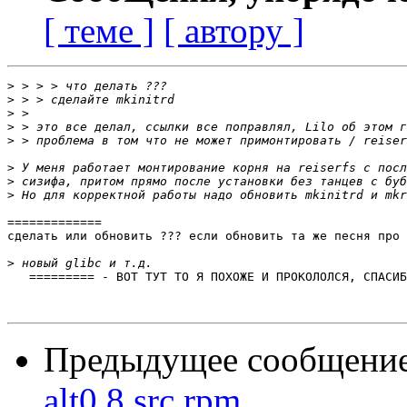
[ теме ]
[ автору ]
>
>
>
>
>
>
>
>
=============

сделать или обновить ??? если обновить та же песня про 
>
   ========= - ВОТ ТУТ ТО Я ПОХОЖЕ И ПРОКОЛОЛСЯ, СПАСИБ
Предыдущее сообщени
alt0.8.src.rpm