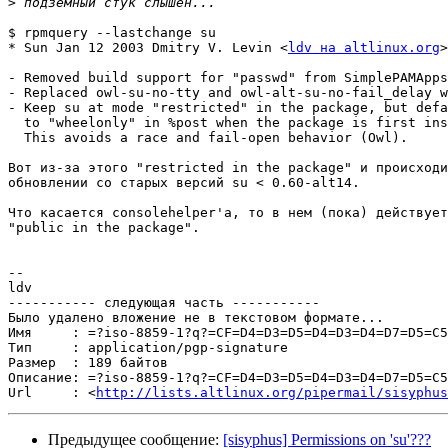
>
$ rpmquery --lastchange su 

* Sun Jan 12 2003 Dmitry V. Levin <
ldv на altlinux.org
>
- Removed build support for "passwd" from SimplePAMApps
- Replaced owl-su-no-tty and owl-alt-su-no-fail_delay w
- Keep su at mode "restricted" in the package, but defa
  to "wheelonly" in %post when the package is first ins
  This avoids a race and fail-open behavior (Owl).

Вот из-за этого "restricted in the package" и происходи
обновлении со старых версий su < 0.60-alt14.

Что касается consolehelper'а, то в нем (пока) действует
"public in the package".

--

ldv

----------- следующая часть -----------

Было удалено вложение не в текстовом формате...

Имя     : =?iso-8859-1?q?=CF=D4=D3=D5=D4=D3=D4=D7=D5=C5
Тип     : application/pgp-signature

Размер  : 189 байтов

Описание: =?iso-8859-1?q?=CF=D4=D3=D5=D4=D3=D4=D7=D5=C5
Url     : <
http://lists.altlinux.org/pipermail/sisyphus
Предыдущее сообщение:
[sisyphus] Permissions on 'su'???