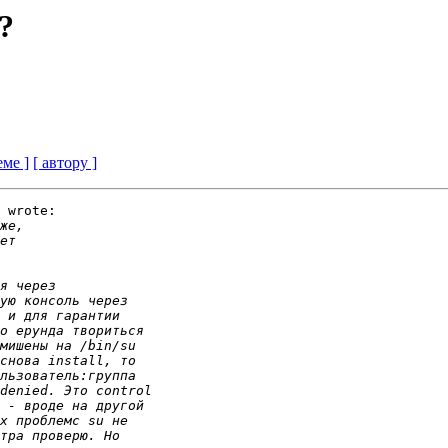
??
еме ]
[ автору ]
 wrote:
