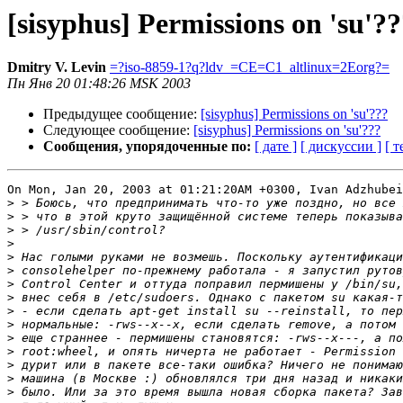
[sisyphus] Permissions on 'su'?
Dmitry V. Levin
=?iso-8859-1?q?ldv_=CE=C1_altlinux=2Eorg?=
Пн Янв 20 01:48:26 MSK 2003
Предыдущее сообщение:
[sisyphus] Permissions on 'su'???
Следующее сообщение:
[sisyphus] Permissions on 'su'???
Сообщения, упорядоченные по:
[ дате ]
[ дискуссии ]
[ т
On Mon, Jan 20, 2003 at 01:21:20AM +0300, Ivan Adzhubei
>
>
>
>
>
>
>
>
>
>
>
>
>
>
>