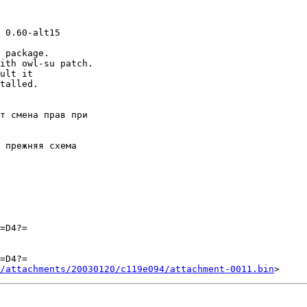
 0.60-alt15

 package.

ith owl-su patch.

ult it

talled.

т смена прав при

 прежняя схема

=D4?=

=D4?=

/attachments/20030120/c119e094/attachment-0011.bin