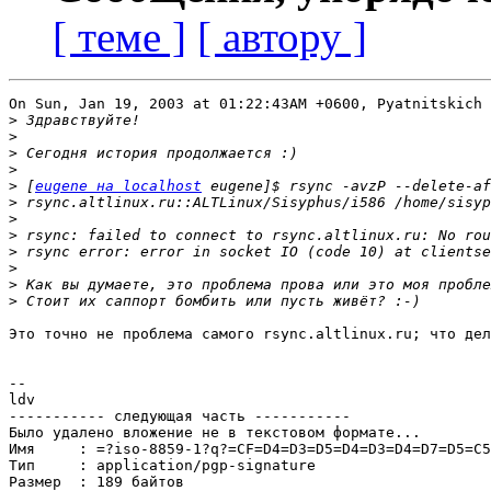
[ теме ]
[ автору ]
On Sun, Jan 19, 2003 at 01:22:43AM +0600, Pyatnitskich 
>
>
>
>
>
 [
eugene на localhost
>
>
>
>
>
>
>
Это точно не проблема самого rsync.altlinux.ru; что дел
--

ldv

----------- следующая часть -----------

Было удалено вложение не в текстовом формате...

Имя     : =?iso-8859-1?q?=CF=D4=D3=D5=D4=D3=D4=D7=D5=C5
Тип     : application/pgp-signature

Размер  : 189 байтов
