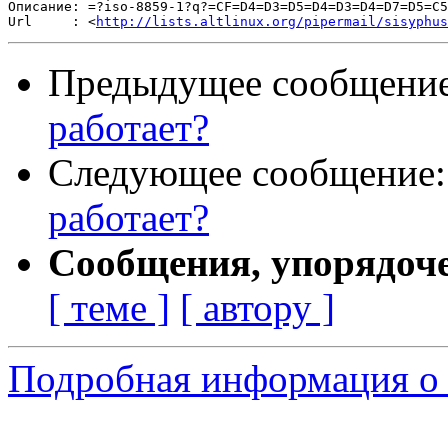
Описание: =?iso-8859-1?q?=CF=D4=D3=D5=D4=D3=D4=D7=D5=C5
Url     : <
http://lists.altlinux.org/pipermail/sisyphus
Предыдущее сообщени
работает?
Следующее сообщение
работает?
Сообщения, упорядоч
[ теме ]
[ автору ]
Подробная информация о 