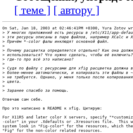
[ теме ]
[ автору ]
On Sat, Jan 18, 2003 at 02:46:41PM +0300, Yura Zotov wr
>
>
>
>
>
>
>
>
>
>
>
>
>
>
Отвечаю сам себе.

Про это написано в README к xfig. Цитирую:

For X11R5 and later color X servers, specify "*customiz
-color" in your .Xdefaults or .Xresources file.  This w
system look in "Fig-color" for the resources, which the
"Fig" for the non-color related resources.
