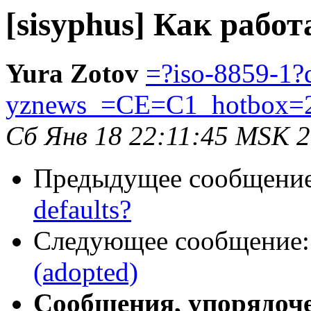
[sisyphus] Как работ
Yura Zotov
=?iso-8859-1?
yznews_=CE=C1_hotbox=
Сб Янв 18 22:11:45 MSK 
Предыдущее сообщени
defaults?
Следующее сообщение
(adopted)
Сообщения, упорядоч